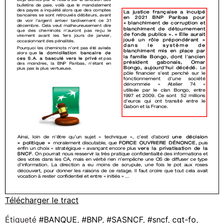
Télécharger le tract
Étiqueté
#BANQUE
,
#BNP
,
#SASNCF
,
#sncf
,
cgt-fo
,