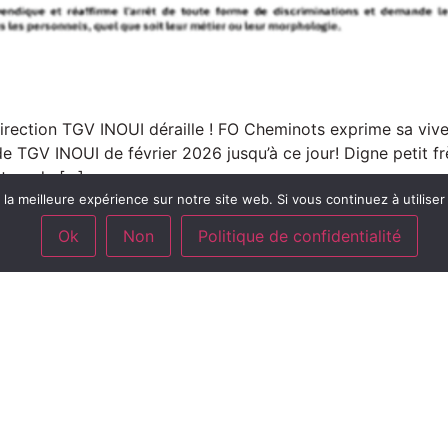
rection TGV INOUI déraille ! FO Cheminots exprime sa vive i
de TGV INOUI de février 2026 jusqu’à ce jour! Digne petit f
te » de […]
la meilleure expérience sur notre site web. Si vous continuez à utiliser c
Ok
Non
Politique de confidentialité
STRUCTURE
EXPERTISE
ÉDÉRATION
VOS DROITS
UNIONS RÉGIONALES
L'ESSENTIEL
AC
AVEC NOUS SUR LE TERRAI
CMT
PARTENAIRES
OPOS
dentialité
Mentions Légales