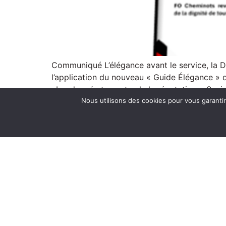
Communiqué L’élégance avant le service, la Di
l’application du nouveau « Guide Élégance » 
abandonné et ayant valu la réputation « Sexis
Nous utilisons des cookies pour vous garantir 
PUBLICATIONS
TRACTS
LA F
LES COMMUNIQUÉS
LES 
LE RAIL SYNDICALISTE
L'UN
LA LETTRE AUX RETRAITÉS
L'UN
A PR
© FO Cheminots 2015 – 2025
Politique de confi