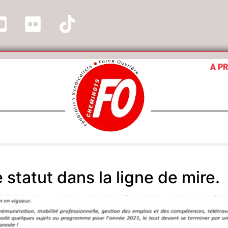
A P
statut dans la ligne de mire.